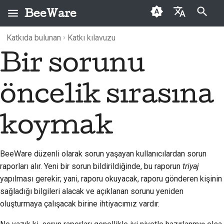
BeeWare
Arama başlatılıyor
Katkıda bulunan
Katkı kılavuzu
English
Bir sorunu
BeeWare nedir?
BeeWare Topluluğu
Sorunların
Arşiv
2026
Buzz
العَرَبِيَّة
Davranış Kuralları
önceliklendirilmesine
Arı Ekibi
Kategoriler
2025
Events
katkı
Čeština
öncelik sırasına
Yönetişim
Tarih ve Felsefe
2024
Resources
Dansk
Kiralanabilir
koymak
Deutsch
Başarı öyküleri
2023
Español
İletişim
2022
BeeWare düzenli olarak sorun yaşayan kullanıcılardan sorun
فارسی
Marka kılavuzu
2021
raporları alır. Yeni bir sorun bildirildiğinde, bu raporun
triyaj
yapılması gerekir; yani, raporu okuyacak, raporu gönderen kişinin
Français
2020
sağladığı bilgileri alacak ve açıklanan sorunu yeniden
Italiano
oluşturmaya çalışacak birine ihtiyacımız vardır.
2019
日本語