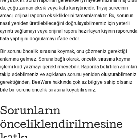
Ne yazık ki, sorun raporları genellikle iyi niyetle hazırlanmış olsa
2018
da, çoğu zaman eksik veya kafa karıştırıcıdır. Triyaj sürecinin
한국어
amacı, orijinal raporun eksikliklerini tamamlamaktır. Bu, sorunun
2017
Polski
nasıl yeniden üretilebileceğini doğrulayabilmemiz için yeterli
ayrıntı sağlamayı veya orijinal raporu hazırlayan kişinin raporunda
2016
Português
hata yaptığını doğrulamayı ifade eder.
2015
Русский
Bir sorunu öncelik sırasına koymak, onu çözmeniz gerektiği
தமிழ்
anlamına gelmez. Soruna bağlı olarak, öncelik sırasına koyma
2014
işlemi kod yazmayı gerektirmeyebilir. Raporda belirtilen adımları
Türkçe
2013
takip edebilmeniz ve açıklanan sorunu yeniden oluşturabilmeniz
gerektiğinden, BeeWare hakkında çok az bilgiye sahip olsanız
Yкраїнська
bile bir sorunu öncelik sırasına koyabilirsiniz.
Tiếng Việt
中文(简体)
Sorunların
中文(繁體)
önceliklendirilmesine
katkı