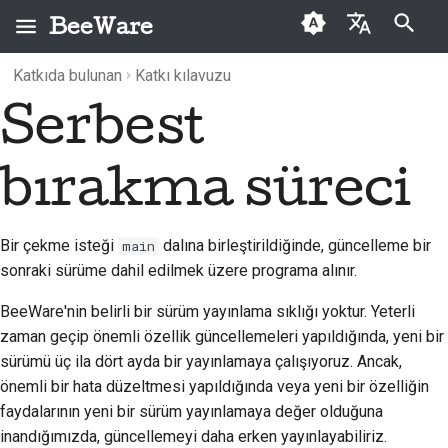
BeeWare
Arama başlatılıyor
Katkıda bulunan
Katkı kılavuzu
English
Serbest
BeeWare nedir?
BeeWare Topluluğu
Arşiv
2026
Buzz
العَرَبِيَّة
Davranış Kuralları
Arı Ekibi
Kategoriler
2025
Events
Čeština
bırakma süreci
Yönetişim
Tarih ve Felsefe
2024
Resources
Dansk
Kiralanabilir
Deutsch
Başarı öyküleri
2023
Bir çekme isteği
dalına birleştirildiğinde, güncelleme bir
main
sonraki sürüme dahil edilmek üzere programa alınır.
Español
İletişim
2022
BeeWare'nin belirli bir sürüm yayınlama sıklığı yoktur. Yeterli
فارسی
Marka kılavuzu
2021
zaman geçip önemli özellik güncellemeleri yapıldığında, yeni bir
Français
sürümü üç ila dört ayda bir yayınlamaya çalışıyoruz. Ancak,
2020
önemli bir hata düzeltmesi yapıldığında veya yeni bir özelliğin
Italiano
faydalarının yeni bir sürüm yayınlamaya değer olduğuna
2019
inandığımızda, güncellemeyi daha erken yayınlayabiliriz.
日本語