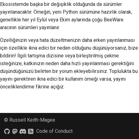
Ekosistemde başka bir değişiklik olduğunda da sürümler
2018
한국어
yayınlanacaktır. Örneğin, yeni Python sürümüne hazırlık olarak,
2017
genellikle her yıl Eylül veya Ekim aylarında çoğu BeeWare
Polski
aracının sürümleri yayınlanır.
2016
Português
Özelliğinizin veya hata düzeltmenizin daha erken yayınlanması
2015
Русский
için özellikle ikna edici bir neden olduğunu düşünüyorsanız, bize
bildirin! İlgili tartışma dizisine veya birleştirilmiş çekme
தமிழ்
2014
isteğinize, katkınızın neden daha hızlı yayınlanması gerektiğini
düşündüğünüzü belirten bir yorum ekleyebilirsiniz. Toplulukta bu
Türkçe
2013
yayını gerektiren ikna edici bir kullanım örneği varsa, yayını
Yкраїнська
önceliklendirme fikrine açığız.
Tiếng Việt
中文(简体)
© Russell Keith-Magee
中文(繁體)
Code of Conduct