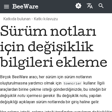
BeeWare
Arama başlatılıyor
Katkıda bulunan
Katkı kılavuzu
English
Sürüm notları
BeeWare nedir?
BeeWare Topluluğu
Arşiv
2026
Buzz
العَرَبِيَّة
Davranış Kuralları
Arı Ekibi
Kategoriler
2025
Events
Čeština
için değişiklik
Yönetişim
Tarih ve Felsefe
2024
Resources
Dansk
Kiralanabilir
bilgileri ekleme
Deutsch
Başarı öyküleri
2023
Español
İletişim
2022
Birçok BeeWare aracı, her sürüm için sürüm notlarının
فارسی
Marka kılavuzu
2021
oluşturulmasına yardımcı olmak için
kullanır. İlgili
towncrier
araçlardan birine çekme isteği gönderdiğinizde, bu isteğin bir
Français
2020
değişiklik notu
içermesi gerekir. Bu değişiklik notu, yapılan
Italiano
değişikliği açıklayan sürüm notlarında bir giriş haline gelir.
2019
日本語