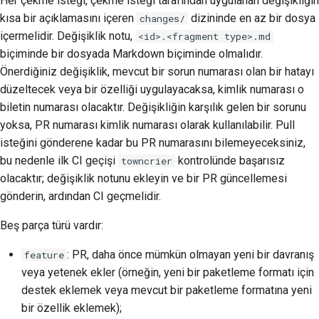
Her çekme isteği, çekme isteği tarafından uygulanan değişikliğin
2018
kısa bir açıklamasını içeren
dizininde en az bir dosya
changes/
한국어
içermelidir. Değişiklik notu,
<id>.<fragment type>.md
2017
Polski
biçiminde bir dosyada Markdown biçiminde olmalıdır.
Önerdiğiniz değişiklik, mevcut bir sorun numarası olan bir hatayı
2016
Português
düzeltecek veya bir özelliği uygulayacaksa, kimlik numarası o
2015
biletin numarası olacaktır. Değişikliğin karşılık gelen bir sorunu
Русский
yoksa, PR numarası kimlik numarası olarak kullanılabilir. Pull
தமிழ்
2014
isteğini gönderene kadar bu PR numarasını bilemeyeceksiniz,
bu nedenle ilk CI geçişi
kontrolünde başarısız
towncrier
Türkçe
2013
olacaktır; değişiklik notunu ekleyin ve bir PR güncellemesi
Yкраїнська
gönderin, ardından CI geçmelidir.
Tiếng Việt
Beş parça türü vardır:
中文(简体)
: PR, daha önce mümkün olmayan yeni bir davranış
feature
veya yetenek ekler (örneğin, yeni bir paketleme formatı için
中文(繁體)
destek eklemek veya mevcut bir paketleme formatına yeni
bir özellik eklemek);