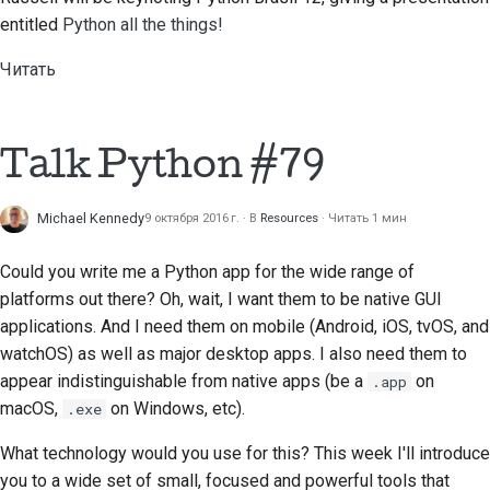
Предложение новой
entitled
Python all the things!
функции
Читать
Перевод контента
Процесс
Talk Python #79
рассмотрения
запросов на
изменение кода
Michael Kennedy
9 октября 2016 г.
В
Resources
Читать 1 мин
Процесс выпуска
Could you write me a Python app for the wide range of
platforms out there? Oh, wait, I want them to be native GUI
Политика в области
applications. And I need them on mobile (Android, iOS, tvOS, and
искусственного
watchOS) as well as major desktop apps. I also need them to
интеллекта
appear indistinguishable from native apps (be a
on
.app
macOS,
on Windows, etc).
.exe
Руководство по
стилю кода
What technology would you use for this? This week I'll introduce
you to a wide set of small, focused and powerful tools that
Руководство по