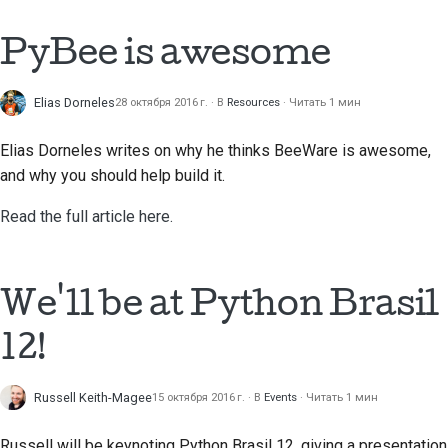
Строительная
PyBee is awesome
документация
Написание
Elias Dorneles
28 октября 2016 г.
В
Resources
Читать 1 мин
документации
Elias Dorneles
writes on why he thinks BeeWare is awesome,
Добавление
and why you should help build it.
примечания об
изменении
Read the full article here.
Отправка запроса на
извлечение
We'll be at Python Brasil
Предоставление
12!
отзыва
Отправка новой
Russell Keith-Magee
15 октября 2016 г.
В
Events
Читать 1 мин
проблемы
Russell will be keynoting Python Brasil 12, giving a presentation