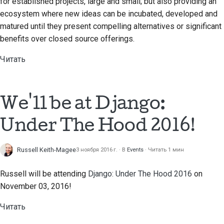
for established projects, large and small; but also providing an
Перевести контент
ecosystem where new ideas can be incubated, developed and
한국어
matured until they present compelling alternatives or significant
Используйте
Polski
benefits over closed source offerings.
инструменты
Português
Читать
Настройка среды
Русский
разработки
தமிழ்
We'll be at Django:
Воспроизведение
проблемы
Türkçe
Under The Hood 2016!
Yкраїнська
Работа из филиала
Russell Keith-Magee
3 ноября 2016 г.
В
Events
Читать 1 мин
Tiếng Việt
Избегание
расширения объема
Russell will be attending
Django: Under The Hood 2016
on
中文(简体)
работ
November 03, 2016!
中文(繁體)
Написание, запуск и
Читать
тестирование кода