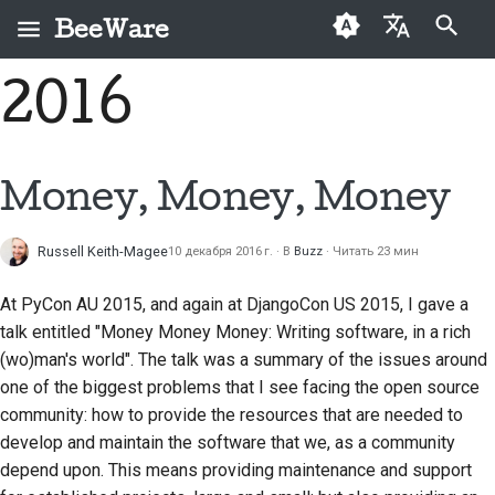
BeeWare
Инициализация поиска
2016
English
Что такое BeeWare?
Кодекс поведения
Новые авторы
Buzz
Исправить проблему
العَرَبِيَّة
сообщества BeeWare
Команда «Пчела»
Руководство по
Events
Внедрить новую
Čeština
Money, Money, Money
Управление
внесению взносов
функцию
История и философия
Resources
Dansk
Предлагается в
Руководство по
Написать
Russell Keith-Magee
10 декабря 2016 г.
В
Buzz
Читать 23 мин
Deutsch
Истории успеха
аренду
спринту
документацию
At PyCon AU 2015, and again at DjangoCon US 2015, I gave a
Español
Контакты
Монеты-вызов
Сортировка проблем
talk entitled
"Money Money Money: Writing software, in a rich
فارسی
(wo)man's world"
. The talk was a summary of the issues around
Рекомендации по
Просмотреть запрос
one of the biggest problems that I see facing the open source
брендингу
Français
на вытягивание
community: how to provide the resources that are needed to
Italiano
develop and maintain the software that we, as a community
Предложить новую
depend upon. This means providing maintenance and support
функцию
日本語