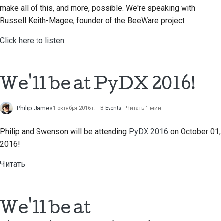
make all of this, and more, possible. We're speaking with
стилю документации
Russell Keith-Magee, founder of the BeeWare project.
Click here to listen.
We'll be at PyDX 2016!
Philip James
1 октября 2016 г.
В
Events
Читать 1 мин
Philip and Swenson will be attending
PyDX 2016
on October 01,
2016!
Читать
We'll be at