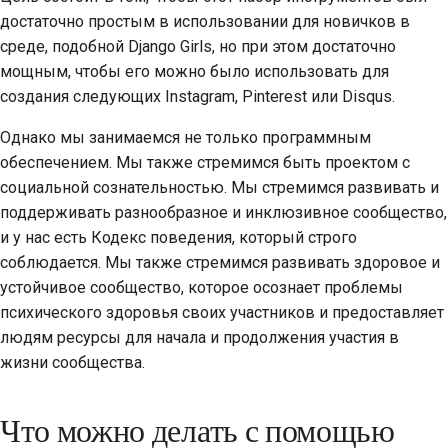
достаточно простым в использовании для новичков в
Строительная
среде, подобной Django Girls, но при этом достаточно
документация
мощным, чтобы его можно было использовать для
создания следующих Instagram, Pinterest или Disqus.
Написание
документации
Однако мы занимаемся не только программным
обеспечением. Мы также стремимся быть проектом с
Добавление
социальной сознательностью. Мы стремимся развивать и
примечания об
поддерживать разнообразное и инклюзивное сообщество,
изменении
и у нас есть Кодекс поведения, который строго
Отправка запроса на
соблюдается. Мы также стремимся развивать здоровое и
извлечение
устойчивое сообщество, которое осознает проблемы
психического здоровья своих участников и предоставляет
Предоставление
людям ресурсы для начала и продолжения участия в
отзыва
жизни сообщества.
Отправка новой
проблемы
Что можно делать с помощью