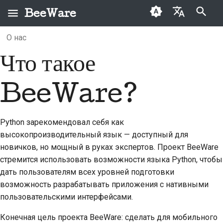
BeeWare
Инициализация поиска
О нас
English
Что такое
Что можно делать с
Кодекс поведения
Новые авторы
Архив
Исправить проблему
2026
Buzz
العَرَبِيَّة
помощью BeeWare?
сообщества BeeWare
Руководство по
Категории
Внедрить новую
2025
Events
Čeština
BeeWare?
Познакомьтесь с
Управление
внесению взносов
функцию
2024
Resources
Dansk
Брутом
Предлагается в
Руководство по
Написать
Deutsch
2023
Python зарекомендовал себя как
Куда дальше?
аренду
спринту
документацию
высокопроизводительный язык — доступный для
Español
2022
Монеты-вызов
Сортировка проблем
новичков, но мощный в руках экспертов. Проект BeeWare
فارسی
стремится использовать возможности языка Python, чтобы
2021
Просмотреть запрос
дать пользователям всех уровней подготовки
Français
на вытягивание
возможность разрабатывать приложения с нативными
2020
пользовательскими интерфейсами.
Italiano
Предложить новую
2019
функцию
Конечная цель проекта BeeWare: сделать для мобильного
日本語