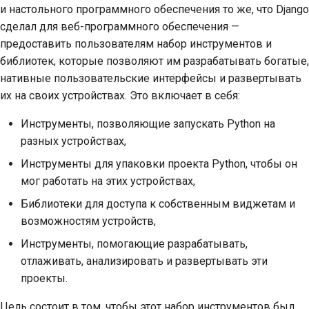
и настольного программного обеспечения то же, что Django
2018
Перевести контент
한국어
сделал для веб-программного обеспечения —
2017
предоставить пользователям набор инструментов и
Используйте
Polski
библиотек, которые позволяют им разрабатывать богатые,
инструменты
2016
Português
нативные пользовательские интерфейсы и развертывать
Настройка среды
их на своих устройствах. Это включает в себя:
2015
Русский
разработки
Инструменты, позволяющие запускать Python на
தமிழ்
2014
разных устройствах,
Воспроизведение
проблемы
Türkçe
2013
Инструменты для упаковки проекта Python, чтобы он
мог работать на этих устройствах,
Yкраїнська
Работа из филиала
Библиотеки для доступа к собственным виджетам и
Tiếng Việt
Избегание
возможностям устройств,
расширения объема
中文(简体)
Инструменты, помогающие разрабатывать,
работ
отлаживать, анализировать и развертывать эти
中文(繁體)
проекты.
Написание, запуск и
тестирование кода
Цель состоит в том, чтобы этот набор инструментов был