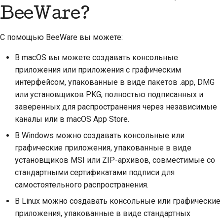
Предложение новой
BeeWare?
функции
С помощью BeeWare вы можете:
Перевод контента
В macOS вы можете создавать консольные
Процесс
приложения или приложения с графическим
рассмотрения
интерфейсом, упакованные в виде пакетов .app, DMG
запросов на
или установщиков PKG, полностью подписанных и
изменение кода
заверенных для распространения через независимые
каналы или в macOS App Store.
Процесс выпуска
В Windows можно создавать консольные или
Политика в области
графические приложения, упакованные в виде
искусственного
установщиков MSI или ZIP-архивов, совместимые со
интеллекта
стандартными сертификатами подписи для
самостоятельного распространения.
Руководство по
стилю кода
В Linux можно создавать консольные или графические
приложения, упакованные в виде стандартных
Руководство по