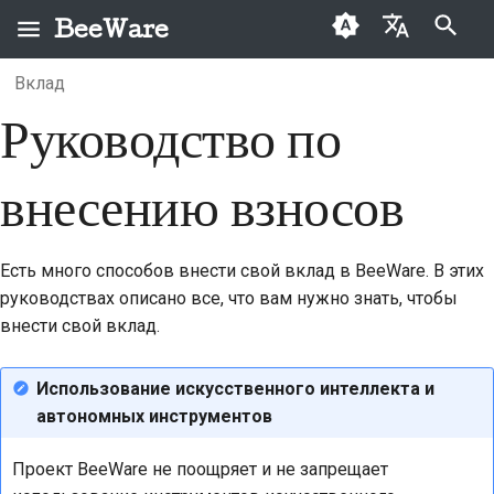
BeeWare
Инициализация поиска
Вклад
English
Руководство по
Что такое BeeWare?
Кодекс поведения
Архив
2026
Buzz
العَرَبِيَّة
сообщества BeeWare
Команда «Пчела»
Категории
2025
Events
Čeština
внесению взносов
Управление
История и философия
2024
Resources
Dansk
Предлагается в
Deutsch
Истории успеха
2023
Есть много способов внести свой вклад в BeeWare. В этих
аренду
руководствах описано все, что вам нужно знать, чтобы
Español
Контакты
2022
внести свой вклад.
فارسی
Рекомендации по
2021
Использование искусственного интеллекта и
брендингу
Français
2020
автономных инструментов
Italiano
2019
Проект BeeWare не поощряет и не запрещает
日本語