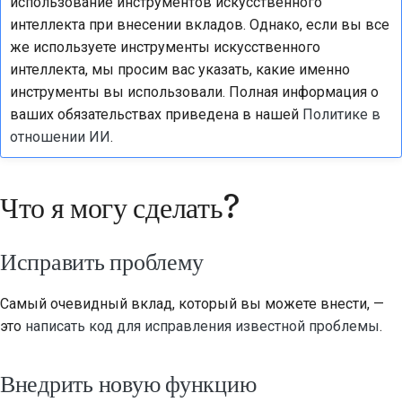
использование инструментов искусственного
2018
интеллекта при внесении вкладов. Однако, если вы все
한국어
же используете инструменты искусственного
2017
Polski
интеллекта, мы просим вас указать, какие именно
инструменты вы использовали. Полная информация о
2016
Português
ваших обязательствах приведена в нашей
Политике в
2015
Русский
отношении ИИ
.
தமிழ்
2014
Что я могу сделать?
Türkçe
2013
Yкраїнська
Исправить проблему
Tiếng Việt
Самый очевидный вклад, который вы можете внести, —
中文(简体)
это
написать код для исправления известной проблемы
.
中文(繁體)
Внедрить новую функцию