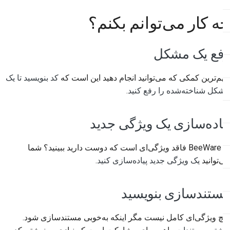
2018
한국어
چه کار می‌توانم بکنم؟
2017
Polski
رفع یک مشکل
2016
Português
2015
Русский
مهم‌ترین کمکی که می‌توانید انجام دهید این است که
کد بنویسید تا یک
مشکل شناخته‌شده را رفع کنید
.
தமிழ்
2014
Türkçe
پیاده‌سازی یک ویژگی جدید
2013
Yкраїнська
آیا BeeWare فاقد ویژگی‌ای است که دوست دارید ببینید؟ شما
Tiếng Việt
می‌توانید
یک ویژگی جدید پیاده‌سازی کنید
.
中文(简体)
مستندسازی بنویسید
中文(繁體)
هیچ ویژگی‌ای کامل نیست مگر اینکه به‌خوبی مستندسازی شود.