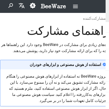
BeeWare
برای شروع جستجو تایپ کنید
مشارکت‌کننده
English
راهنمای مشارکت
بایگانی
BeeWare چیست؟
آیین‌نامهٔ رفتار جامعهٔ بی‌وِیر
2026
Buzz
العَرَبِيَّة
تیم زنبور
حکمرانی
دسته‌بندی‌ها
2025
Events
Čeština
راه‌های زیادی برای مشارکت در BeeWare وجود دارد. این راهنماها هر
قابل اجاره
تاریخ و فلسفه
2024
Resources
Dansk
آنچه را که برای ارائه مشارکت خود نیاز دارید، پوشش می‌دهند.
Deutsch
داستان‌های موفقیت
2023
استفاده از هوش مصنوعی و ابزارهای خودران
Español
تماس
2022
پروژه BeeWare نه استفاده از ابزارهای هوش مصنوعی را هنگام
فارسی
دستورالعمل‌های برندینگ
2021
ارائه مشارکت تشویق می‌کند و نه آن را ممنوع می‌سازد. با این
Français
حال، اگر از ابزار هوش مصنوعی استفاده کنید، ملزم هستید که
2020
ابزارهای به‌کاررفته را اعلام کنید. سیاست هوش مصنوعی ما
Italiano
جزئیات کامل تعهدات شما را در بر می‌گیرد.
2019
日本語