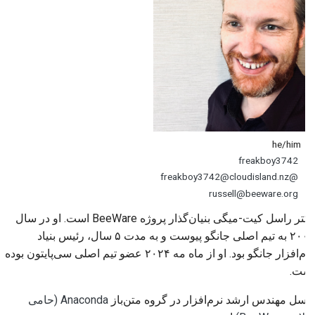
2018
Corran Webster
한국어
راه‌اندازی محیط توسعه
2017
Oliver Leigh
Polski
تولید مجدد یک مشکل
اعضای ارشد تیم
2016
Português
کار کردن در شعبه
2015
Chiang Fong Lee
Русский
اجتناب از گسترش دامنه
தமிழ்
2014
Elias Dorneles
he/him
نوشتن، اجرا و تست کد
freakboy3742
Türkçe
2013
Christopher Swenson
@freakboy3742@cloudisland.nz
مستندسازی ساختمان
Yкраїнська
russell@beeware.org
Dan Yeaw
نوشتن مستندات
دکتر راسل کیت-میگی بنیان‌گذار پروژه BeeWare است. او در سال
Tiếng Việt
Olga Bulat
۲۰۰۶ به تیم اصلی جانگو پیوست و به مدت ۵ سال، رئیس بنیاد
افزودن یادداشت تغییر
中文(简体)
نرم‌افزار جانگو بود. او از ماه مه ۲۰۲۴ عضو تیم اصلی سی‌پایتون بوده
Sam Schott
است.
中文(繁體)
ارسال یک درخواست تغییر
Amber Brown
راسل مهندس ارشد نرم‌افزار در گروه متن‌باز
Anaconda
(حامی
ارائه بازخورد