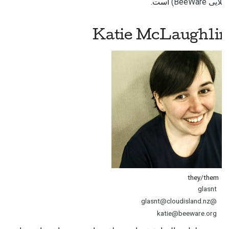
طلایی BeeWare)
است.
Charlotte Mays
ارسال یک مشکل جدید
Sagi Shadur
Katie McLaughlin
پیشنهاد یک ویژگی جدید
ترجمه‌ی محتوا
فرآیند بازبینی درخواست
کشش
فرآیند انتشار
سیاست‌گذاری هوش
مصنوعی
راهنمای سبک کدنویسی
they/them
glasnt
راهنمای سبک مستندسازی
@glasnt@cloudisland.nz
katie@beeware.org