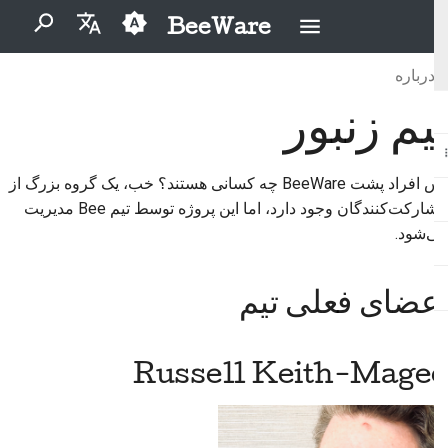
BeeWare
برای شروع جستجو تایپ کنید
درباره
English
تیم زنبور
بایگانی
اعضای فعلی تیم
مشارکت‌کنندگان تازه‌کار
آیین‌نامهٔ رفتار جامعهٔ بی‌وِیر
2026
Buzz
مشکل را برطرف کنید
العَرَبِيَّة
حکمرانی
دسته‌بندی‌ها
راهنمای مشارکت
Russell Keith-Magee
2025
Events
یک ویژگی جدید را
Čeština
پیاده‌سازی کنید
پس افراد پشت BeeWare چه کسانی هستند؟ خب، یک گروه بزرگ از
قابل اجاره
راهنمای اسپرینت
Katie McLaughlin
2024
Resources
Dansk
مشارکت‌کنندگان وجود دارد، اما این پروژه توسط تیم Bee مدیریت
مستندسازی بنویسید
می‌شود.
Deutsch
Philip James
سکه های چالشی
2023
اولویت‌بندی یک مسئله
Español
2022
Malcolm Smith
اعضای فعلی تیم
بازبینی یک درخواست تغییر
فارسی
2021
Russell Martin
پیشنهاد یک ویژگی جدید
Français
Russell Keith-Magee
2020
Charles Whittington
Italiano
محتوا را ترجمه کنید
2019
Kattni
日本語
ابزارها را استفاده کنید