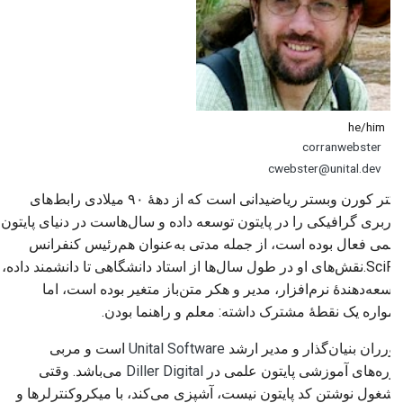
he/him
corranwebster
cwebster@unital.dev
دکتر کورن وبستر ریاضیدانی است که از دههٔ ۹۰ میلادی رابط‌های
کاربری گرافیکی را در پایتون توسعه داده و سال‌هاست در دنیای پایتون
علمی فعال بوده است، از جمله مدتی به‌عنوان هم‌رئیس کنفرانس
SciPy.نقش‌های او در طول سال‌ها از استاد دانشگاهی تا دانشمند داده،
توسعه‌دهندهٔ نرم‌افزار، مدیر و هکر متن‌باز متغیر بوده است، اما
همواره یک نقطهٔ مشترک داشته: معلم و راهنما بودن.
کورران بنیان‌گذار و مدیر ارشد
Unital Software
است و مربی
دوره‌های آموزشی پایتون علمی در
Diller Digital
می‌باشد. وقتی
مشغول نوشتن کد پایتون نیست، آشپزی می‌کند، با میکروکنترلرها و