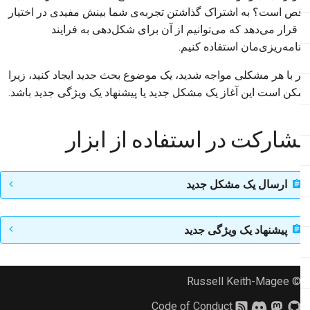
2018
ناقص است؟ به اشتراک گذاشتن تجربه‌ی شما بینش مفیدی در اختیار
한국어
ما قرار می‌دهد که می‌توانیم از آن برای شکل‌دهی به فرایند
2017
برنامه‌ریزی‌مان استفاده کنیم.
Polski
2016
اگر با هر مشکلی مواجه شدید، یک موضوع بحث جدید ایجاد کنید، زیرا
Português
ممکن است این آغاز یک مشکل جدید یا پیشنهاد یک ویژگی جدید باشد.
2015
Русский
தமிழ்
2014
مشارکت در استفاده از ابزار
Türkçe
2013
ارسال یک مشکل جدید
Yкраїнська
Tiếng Việt
پیشنهاد یک ویژگی جدید
中文(简体)
中文(繁體)
© Russell Keith-Magee
Code of Conduct