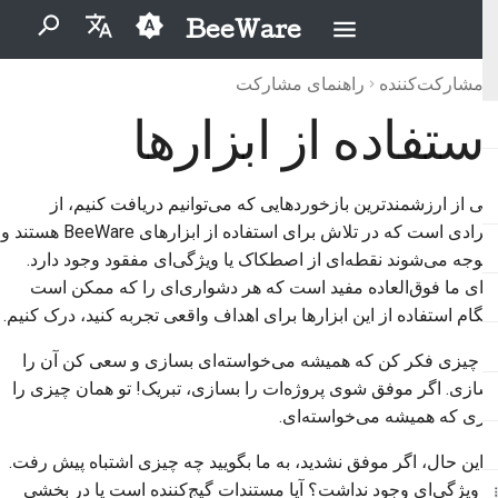
BeeWare
برای شروع جستجو تایپ کنید
مشارکت‌کننده
راهنمای مشارکت
English
استفاده از ابزارها
بایگانی
BeeWare چیست؟
آیین‌نامهٔ رفتار جامعهٔ بی‌وِیر
مشارکت در استفاده از ابزار
2026
Buzz
العَرَبِيَّة
تیم زنبور
حکمرانی
دسته‌بندی‌ها
2025
Events
Čeština
یکی از ارزشمندترین بازخوردهایی که می‌توانیم دریافت کنیم، از
قابل اجاره
تاریخ و فلسفه
2024
Resources
Dansk
افرادی است که در تلاش برای استفاده از ابزارهای BeeWare هستند و
متوجه می‌شوند نقطه‌ای از اصطکاک یا ویژگی‌ای مفقود وجود دارد.
Deutsch
داستان‌های موفقیت
2023
برای ما فوق‌العاده مفید است که هر دشواری‌ای را که ممکن است
Español
هنگام استفاده از این ابزارها برای اهداف واقعی تجربه کنید، درک کنیم.
تماس
2022
فارسی
به چیزی فکر کن که همیشه می‌خواسته‌ای بسازی و سعی کن آن را
دستورالعمل‌های برندینگ
2021
بسازی. اگر موفق شوی پروژه‌ات را بسازی، تبریک! تو همان چیزی را
Français
داری که همیشه می‌خواسته‌ای.
2020
Italiano
با این حال، اگر موفق نشدید، به ما بگویید چه چیزی اشتباه پیش رفت.
2019
日本語
آیا ویژگی‌ای وجود نداشت؟ آیا مستندات گیج‌کننده است یا در بخشی