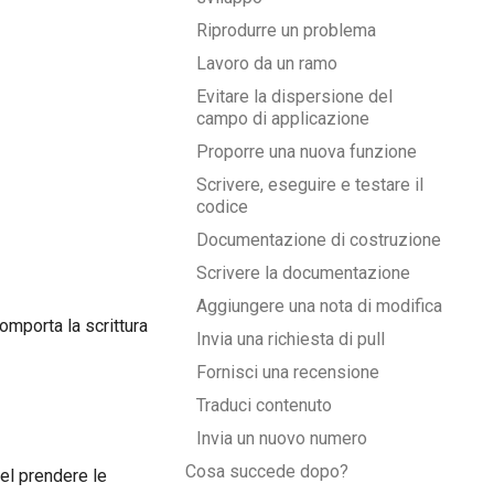
Riprodurre un problema
한국어
Lavoro da un ramo
Polski
Evitare la dispersione del
campo di applicazione
Português
Proporre una nuova funzione
Русский
Scrivere, eseguire e testare il
codice
தமிழ்
Documentazione di costruzione
Türkçe
Scrivere la documentazione
Yкраїнська
Aggiungere una nota di modifica
omporta la scrittura
Invia una richiesta di pull
Tiếng Việt
Fornisci una recensione
中文(简体)
Traduci contenuto
中文(繁體)
Invia un nuovo numero
Cosa succede dopo?
el prendere le