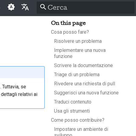
r
Inizializza la ricerca
On this page
English
Cosa posso fare?
العَرَبِيَّة
Risolvere un problema
Čeština
Implementare una nuova
funzione
Dansk
Scrivere la documentazione
Deutsch
Triage di un problema
Rivedere una richiesta di pull
Español
 Tuttavia, se
Suggerisci una nuova funzione
dettagli relativi ai
فارسی
Traduci contenuto
Français
Usa gli strumenti
Come posso contribuire?
Italiano
Impostare un ambiente di
日本語
sviluppo