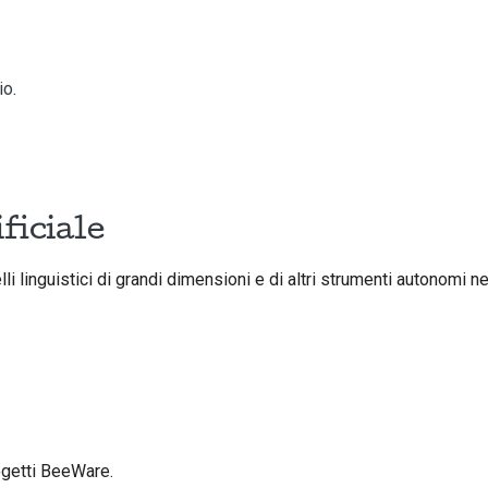
io
.
ificiale
i linguistici di grandi dimensioni e di altri strumenti autonomi nei
ogetti BeeWare.