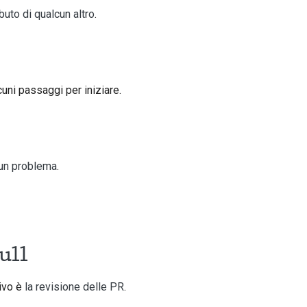
buto di qualcun altro
.
cuni passaggi per iniziare.
 un problema
.
ull
sivo è
la revisione delle PR
.