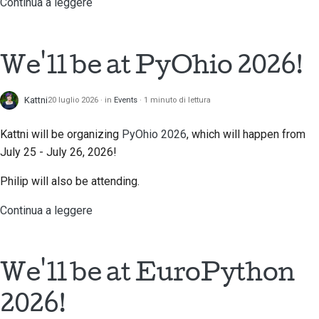
Continua a leggere
2018
Traduci contenuto
한국어
2017
Utilizza gli strumenti
Polski
We'll be at PyOhio 2026!
2016
Português
Configurazione di un
ambiente di sviluppo
Kattni
20 luglio 2026
in
Events
1 minuto di lettura
2015
Русский
Riproduzione di un
Kattni will be organizing
PyOhio 2026
, which will happen from
தமிழ்
2014
problema
July 25 - July 26, 2026!
Türkçe
2013
Lavorare da una filiale
Philip will also be attending.
Yкраїнська
Evitare lo scope creep
Continua a leggere
Tiếng Việt
Scrivere, eseguire e
中文(简体)
testare il codice
We'll be at EuroPython
中文(繁體)
Documentazione
2026!
dell'edificio