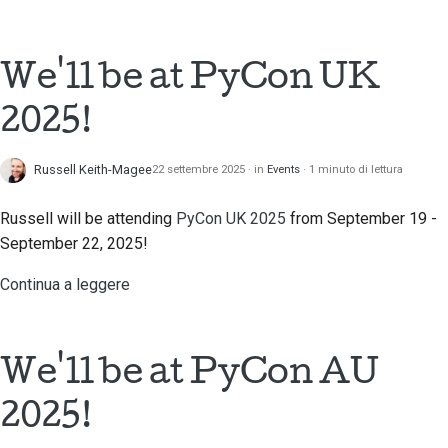
Processo di revisione
delle richieste di pull
We'll be at PyCon UK
Processo di rilascio
2025!
Politica sull'intelligenza
artificiale
Russell Keith-Magee
22 settembre 2025
in
Events
1 minuto di lettura
Guida allo stile del
Russell will be attending
PyCon UK 2025
from September 19 -
codice
September 22, 2025!
Guida allo stile della
Continua a leggere
documentazione
We'll be at PyCon AU
2025!