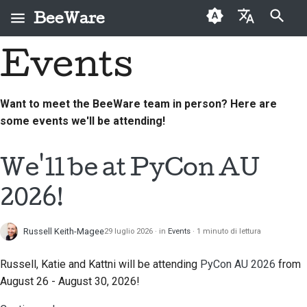
BeeWare
Inizializza la ricerca
Events
English
Che cos'è BeeWare?
Codice di condotta
Nuovi collaboratori
2026
Risolvi un problema
العَرَبِيَّة
della comunità
Want to meet the BeeWare team in person? Here are
Il Team Bee
Guida ai contributi
2025
Implementare una
BeeWare
Čeština
some events we'll be attending!
nuova funzionalità
Storia e filosofia
Guida allo sprint
2024
Dansk
Governance
Scrivere la
We'll be at PyCon AU
Deutsch
Storie di successo
Monete
2023
Disponibile per il
documentazione
commemorative
noleggio
Español
2026!
Contatti
2022
Valutare un problema
فارسی
Linee guida per il
2021
Esamina una richiesta
Russell Keith-Magee
29 luglio 2026
in
Events
1 minuto di lettura
marchio
Français
pull
2020
Russell, Katie and Kattni will be attending
PyCon AU 2026
from
Italiano
Proponi una nuova
August 26 - August 30, 2026!
2019
funzionalità
日本語