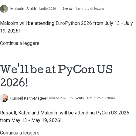
Scrittura della
Malcolm Smith
1 luglio 2026
in
Events
1 minuto di lettura
documentazione
Malcolm will be attending
EuroPython 2026
from July 13 - July
Aggiunta di una nota di
19, 2026!
modifica
Continua a leggere
Invio di una richiesta
pull
We'll be at PyCon US
Fornire una recensione
2026!
Invio di una nuova
segnalazione
Russell Keith-Magee
3 marzo 2026
in
Events
1 minuto di lettura
Proposta di una nuova
funzionalità
Russell, Kattni and Malcolm will be attending
PyCon US 2026
from May 13 - May 19, 2026!
Traduzione dei
contenuti
Continua a leggere