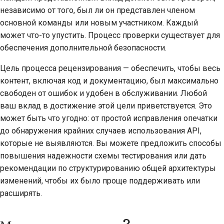
2018
независимо от того, был ли он представлен членом
한국어
основной команды или новым участником. Каждый
2017
может что-то упустить. Процесс проверки существует для
Polski
обеспечения дополнительной безопасности.
2016
Português
Цель процесса рецензирования — обеспечить, чтобы весь
2015
Русский
контент, включая код и документацию, был максимально
свободен от ошибок и удобен в обслуживании. Любой
தமிழ்
2014
ваш вклад в достижение этой цели приветствуется. Это
Türkçe
может быть что угодно: от простой исправления опечатки
2013
до обнаружения крайних случаев использования API,
Yкраїнська
которые не выявляются. Вы можете предложить способы
Tiếng Việt
повышения надежности схемы тестирования или дать
рекомендации по структурированию общей архитектуры
中文(简体)
изменений, чтобы их было проще поддерживать или
расширять.
中文(繁體)