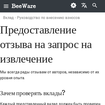
BeeWare
Инициализация поиска
Вклад
Руководство по внесению взносов
English
Предоставление
Что такое BeeWare?
Кодекс поведения
Зачем проверять
Архив
2026
Buzz
العَرَبِيَّة
сообщества BeeWare
вклады?
Команда «Пчела»
Категории
2025
Events
Čeština
отзыва на запрос на
Управление
Могу я оставить
История и философия
2024
Resources
Dansk
отзыв?
Предлагается в
извлечение
Deutsch
Истории успеха
2023
аренду
Вклад в
рассмотрение
Español
Контакты
2022
запроса на
Мы всегда рады отзывам от авторов, независимо от их
извлечение
فارسی
Рекомендации по
2021
уровня опыта.
брендингу
Français
2020
Зачем проверять вклады?
Italiano
2019
日本語
Каждый представленный вклад должен быть проверен,