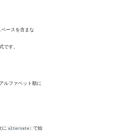
スペースを含まな
式です。
アルファベット順に
次に
で始
alternate: