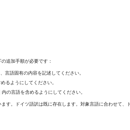
한국어
Polski
Português
Русский
தமிழ்
下の追加手順が必要です：
Türkçe
、言語固有の内容を記述してください。
Yкраїнська
含めるようにしてください。
Tiếng Việt
内の言語を含めるようにしてください。
中文(简体)
います。ドイツ語訳は既に存在します。対象言語に合わせて、
中文(繁體)