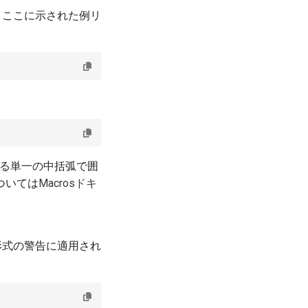
。ここに示された例リ
する単一の中括弧で囲
ついては
Macrosドキ
。
形式の警告に適用され