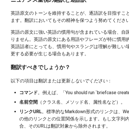
英語原文のトーンを維持することが、逐語訳を目指すこ
ます。翻訳においてもその精神を保つよう努めてくださ
英語の原文に強い英語の慣用句が含まれている場合、自
りません。英語の原文にある用語やフレーズが特に慣用
英語話者にとっても、慣用句やスラングは理解が難しい場
更する必要が生じる場合もあります。
翻訳すべきでしょうか？
以下の項目は翻訳または更新
しないでください
：
コマンド
。例えば、「You should run `briefcase
名前空間
（クラス名、メソッド名、属性名など）。
リンクURL
。標準的なMarkdown形式のリンクは、Web
の他のリンクとの位置関係を示します。もし文字列内
合、そのURLは翻訳対象から除外されます。