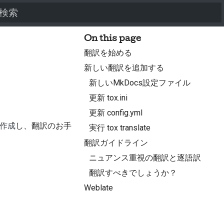
検索を初期化
On this page
翻訳を始める
新しい翻訳を追加する
新しいMkDocs設定ファイル
更新 tox.ini
更新 config.yml
作成
し、翻訳のお手
実行 tox translate
翻訳ガイドライン
ニュアンス重視の翻訳と逐語訳
翻訳すべきでしょうか？
Weblate