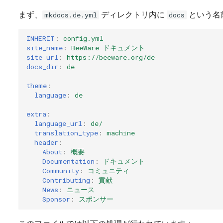
まず、
ディレクトリ内に
という名
mkdocs.de.yml
docs
INHERIT
:
config.yml
site_name
:
BeeWare ドキュメント
site_url
:
https://beeware.org/de
docs_dir
:
de
theme
:
language
:
de
extra
:
language_url
:
de/
translation_type
:
machine
header
:
About
:
概要
Documentation
:
ドキュメント
Community
:
コミュニティ
Contributing
:
貢献
News
:
ニュース
Sponsor
:
スポンサー