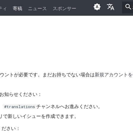
ティ
寄稿
ニュース
スポンサー
English
العَرَبِيَّة
Čeština
Dansk
Deutsch
ウントが必要です。まだお持ちでない場合は
新規アカウントを
Español
お知らせください：
فارسی
、
チャンネルへお進みください。
Français
#translations
ポジトリで新しいイシューを作成できます。
Italiano
ください：
日本語