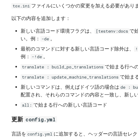
ファイルにいくつかの変更を加える必要があり
tox.ini
以下の内容を追加します：
新しい言語コード環境フラグは、
で
[testenv:docs
い。例：
。
-de
最初のコマンドに対する新しい言語コード除外は、
!
例：
。
-!de
で始まる行へ
translate : build_po_translations
で始ま
translate : update_machine_translations
新しいコマンドは、例えばドイツ語の場合は
de : bu
配置され、それらのコマンドの内容と一致し、新し
で始まる行への新しい言語コード
all:
更新
config.yml
言語を
に追加すると、ヘッダーの言語セレク
config.yml