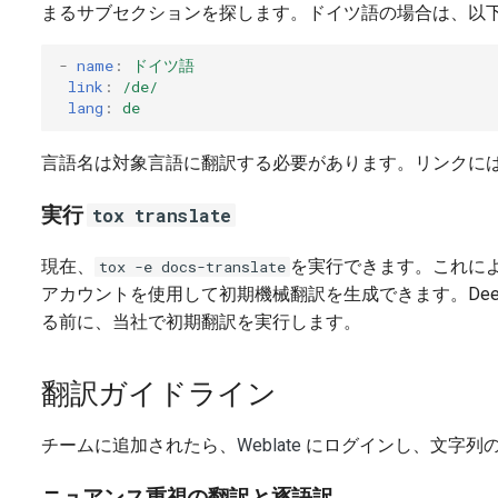
まるサブセクションを探します。ドイツ語の場合は、以
-
name
:
ドイツ語
link
:
/de/
lang
:
de
言語名は対象言語に翻訳する必要があります。リンクに
実行
tox translate
現在、
を実行できます。これによ
tox -e docs-translate
アカウントを使用して初期機械翻訳を生成できます。De
る前に、当社で初期翻訳を実行します。
翻訳ガイドライン
チームに追加されたら、
Weblate
にログインし、文字列
ニュアンス重視の翻訳と逐語訳