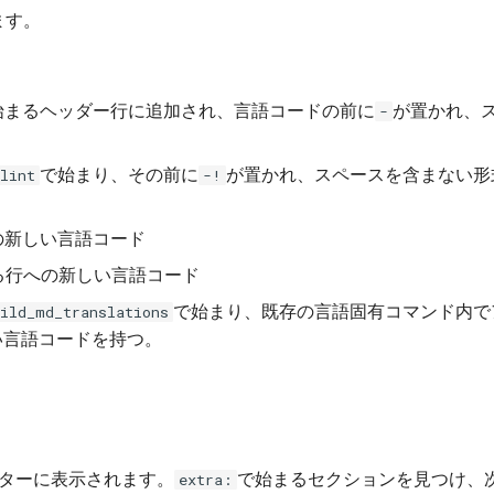
ます。
始まるヘッダー行に追加され、言語コードの前に
が置かれ、
-
で始まり、その前に
が置かれ、スペースを含まない形
lint
-!
の新しい言語コード
る行への新しい言語コード
で始まり、既存の言語固有コマンド内で
ild_md_translations
い言語コードを持つ。
ターに表示されます。
で始まるセクションを見つけ、
extra: