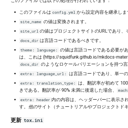
このファイルでは以下の処理が行われています：
このファイルは
から設定内容を継承しま
config.yml
の値は変換されます。
site_name
の値はプロジェクトサイトのURLであり、
site_url
は言語コードであるべきです。
docs_dir
の値は言語コードである必要がありま
theme: language:
は、これは (https://squidfunk.github.io/mkdocs
のようなロケールバリエーションを持つ言
docs_dir
は言語コードであり、単一の
extra: language_url:
は、翻訳率が初めて 10
extra: translation_type:
きである。翻訳率が 90% 未満に後退した場合、
mach
内の内容は、ヘッダーバーに表示され
extra: header
す。
他の
サイト（チュートリアルやプロジェクトド
更新
tox.ini