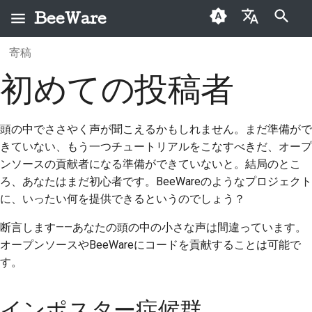
BeeWare
検索を初期化
寄稿
English
BeeWareとは何です
BeeWareコミュニティ
インポスター症候群
問題を修正する
過去の投稿
2026
Buzz
初めての投稿者
العَرَبِيَّة
か？
行動規範
すべての貢献が重要で
新機能の実装
カテゴリー
2025
Events
Čeština
ビーチーム
ガバナンス
す
頭の中でささやく声が聞こえるかもしれません。まだ準備がで
ドキュメントを作成す
2024
Resources
Dansk
きていない、もう一つチュートリアルをこなすべきだ、オープ
歴史と哲学
レンタル可能
貢献の重要性
る
ンソースの貢献者になる準備ができていないと。結局のとこ
Deutsch
2023
ろ、あなたはまだ初心者です。BeeWareのようなプロジェクト
成功事例
問題をトリアージする
Español
に、いったい何を提供できるというのでしょう？
2022
お問い合わせ
プルリクエストを確認
فارسی
断言します——あなたの頭の中の小さな声は間違っています。
2021
する
オープンソースやBeeWareにコードを貢献することは可能で
ブランディングガイド
Français
2020
す。
ライン
新機能の提案
Italiano
2019
コンテンツを翻訳する
インポスター症候群
日本語