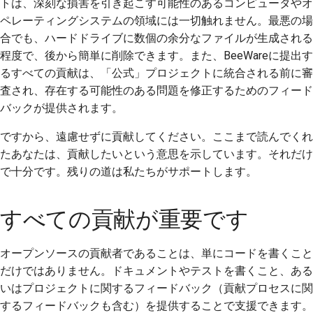
トは、深刻な損害を引き起こす可能性のあるコンピュータやオ
プルリクエストの送信
ペレーティングシステムの領域には一切触れません。最悪の場
合でも、ハードドライブに数個の余分なファイルが生成される
レビューを提供するこ
程度で、後から簡単に削除できます。また、BeeWareに提出す
と
るすべての貢献は、「公式」プロジェクトに統合される前に審
査され、存在する可能性のある問題を修正するためのフィード
新しい問題の提出
バックが提供されます。
新機能の提案
ですから、遠慮せずに貢献してください。ここまで読んでくれ
コンテンツの翻訳
たあなたは、貢献したいという意思を示しています。それだけ
で十分です。残りの道は私たちがサポートします。
プルリクエストのレビ
ュープロセス
すべての貢献が重要です
リリースプロセス
オープンソースの貢献者であることは、単にコードを書くこと
AIに関する方針
だけではありません。ドキュメントやテストを書くこと、ある
いはプロジェクトに関するフィードバック（貢献プロセスに関
コードスタイルガイド
するフィードバックも含む）を提供することで支援できます。