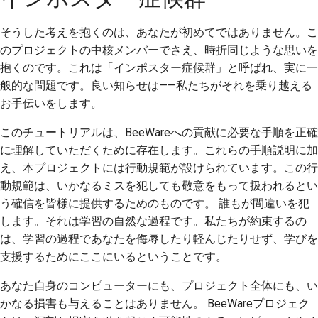
2018
ツールを使用する
한국어
そうした考えを抱くのは、あなたが初めてではありません。こ
2017
開発環境の構築
のプロジェクトの中核メンバーでさえ、時折同じような思いを
Polski
抱くのです。これは「インポスター症候群」と呼ばれ、実に一
2016
問題の再現
Português
般的な問題です。良い知らせは——私たちがそれを乗り越える
お手伝いをします。
2015
Русский
ブランチから作業する
このチュートリアルは、BeeWareへの貢献に必要な手順を正確
தமிழ்
2014
スコープクリープの回
に理解していただくために存在します。これらの手順説明に加
避
Türkçe
え、本プロジェクトには行動規範が設けられています。この行
2013
動規範は、いかなるミスを犯しても敬意をもって扱われるとい
コードの記述、実行、
Yкраїнська
う確信を皆様に提供するためのものです。 誰もが間違いを犯
およびテスト
Tiếng Việt
します。それは学習の自然な過程です。私たちが約束するの
建築文書
は、学習の過程であなたを侮辱したり軽んじたりせず、学びを
中文(简体)
支援するためにここにいるということです。
ドキュメントの作成
中文(繁體)
あなた自身のコンピューターにも、プロジェクト全体にも、い
変更メモの追加
かなる損害も与えることはありません。 BeeWareプロジェク