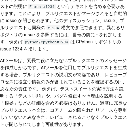
ストの説明に
というテキストを含める必要があ
Fixes #1234
ります。これにより、プルリクエストがマージされると自動的
に issue が閉じられます。他のディスカッション、issue、プ
ルリクエストも同様の
構文で参照できます。異なるリ
#1234
ポジトリの issue を参照するには、番号の前に - を付加しま
す。例えば
は CPython リポジトリの
python/cpython#1234
issue 1234 を指します。
AIツールは、冗長で役に立たないプルリクエストのメッセージ
を作成しがちです。AIツールを使用してプルリクエストを生成
する場合、プルリクエストの説明文が簡潔であり、レビュープ
ロセスに役立つ情報のみが含まれていることを確認するのは、
あなた
の責任です。 例えば、テストスイートの実行方法を説
明する「テスト手順」や、バグを修正すべき理由を説明する
「根拠」などの詳細を含める必要はありません。過度に冗長な
プルリクエスト本文は、コアチームの限られたリソースを尊重
していないとみなされ、レビューされることなくプルリクエス
トが閉じられてしまう可能性があります。