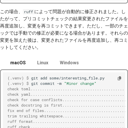
この場合、
によって問題が自動的に修正されました。し
ruff
たがって、プリコミットチェックの結果変更されたファイルを
再度追加し、変更を再コミットできます。ただし、一部のチェ
ックでは手動での修正が必要になる場合があります。それらの
変更を加えた後は、変更されたファイルを再度追加し、再コミ
ットしてください。
macOS
Linux
Windows
(.venv)
$ 
git
add
(.venv)
$ 
git
commit
-m
"Minor change"
check toml..........................................
check yaml..........................................
check for case conflicts............................
check docstring is first............................
fix end of files....................................
trim trailing whitespace............................
ruff format.........................................
ruff check..........................................