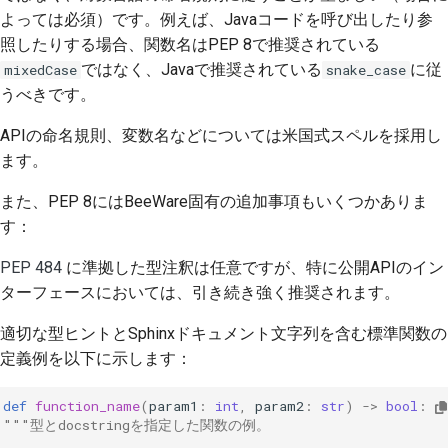
よっては必須）です。例えば、Javaコードを呼び出したり参
照したりする場合、関数名はPEP 8で推奨されている
ではなく、Javaで推奨されている
に従
mixedCase
snake_case
うべきです。
APIの命名規則、変数名などについては米国式スペルを採用し
ます。
また、PEP 8にはBeeWare固有の追加事項もいくつかありま
す：
PEP 484
に準拠した型注釈は任意ですが、特に公開APIのイン
ターフェースにおいては、引き続き強く推奨されます。
適切な型ヒントとSphinxドキュメント文字列を含む標準関数の
定義例を以下に示します：
def
function_name
(
param1
:
int
,
param2
:
str
)
->
bool
:
"""型とdocstringを指定した関数の例。