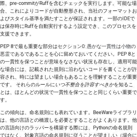
際、pre-commitがRuffを含むチェックを実行します。可能な場
2018
한국어
合、これによりコードが自動整形され、当社のフォーマットお
よびスタイル基準を満たすことが保証されます。一部のIDEで
2017
Polski
は保存時にRuffを自動実行するよう設定でき、このプロセスを
2016
支援できます。
Português
2015
Русский
PEP 8で最も重要な部分は
セクション0: 愚かな一貫性は小物の
悪霊である
であることを心に留めておいてください。PEP 8と
தமிழ்
2014
の一貫性を保つことが意味をなさない状況も存在し、適用可能
な場合には、記載された規則に沿わないコードを書くことが許
Türkçe
2013
容され、時には望ましい場合もあることを理解することが重要
Yкраїнська
です。 それらのルールに
いつ不整合を許容すべきか
を知るこ
とは、ほとんどの状況で一貫性を保つことと同じくらい重要で
Tiếng Việt
す。
中文(简体)
この傾向は、命名規則にも表れています。BeeWareライブラリ
中文(繁體)
は、他の言語との橋渡しを必要とすることがよくあります。他
の言語向けのラッパーを構築する際には、Pythonの命名規則
ではなく、対象言語の命名規則に従うことが望ましい（場合に