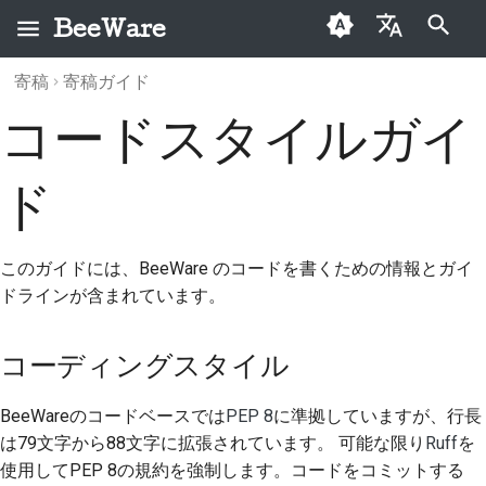
BeeWare
検索を初期化
寄稿
寄稿ガイド
English
BeeWareとは何です
BeeWareコミュニティ
コーディングスタイル
過去の投稿
2026
Buzz
コードスタイルガイ
العَرَبِيَّة
か？
行動規範
カテゴリー
長い関数呼び出しの
2025
Events
Čeština
ド
ビーチーム
ガバナンス
分割
2024
Resources
Dansk
歴史と哲学
レンタル可能
長い文字列の分割
Deutsch
2023
このガイドには、BeeWare のコードを書くための情報とガイ
成功事例
避けるべきこと
ドラインが含まれています。
Español
2022
お問い合わせ
فارسی
2021
コーディングスタイル
ブランディングガイド
Français
2020
ライン
BeeWareのコードベースでは
PEP 8
に準拠していますが、行長
Italiano
は79文字から88文字に拡張されています。 可能な限り
Ruff
を
2019
使用してPEP 8の規約を強制します。コードをコミットする
日本語