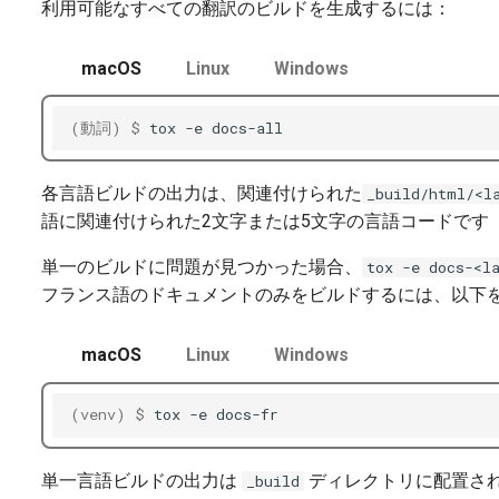
利用可能なすべての翻訳のビルドを生成するには：
macOS
Linux
Windows
(動詞)
$ 
tox
-e
各言語ビルドの出力は、関連付けられた
_build/html/<l
語に関連付けられた2文字または5文字の言語コードです
単一のビルドに問題が見つかった場合、
tox -e docs-<l
フランス語のドキュメントのみをビルドするには、以下
macOS
Linux
Windows
(venv)
$ 
tox
-e
単一言語ビルドの出力は
ディレクトリに配置さ
_build