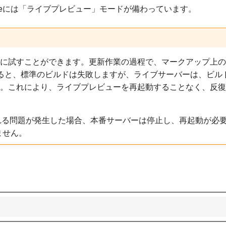
reには「ライブプレビュー」モードが備わっています。
한국어
Polski
Português
に試すことができます。更新作業の過程で、マークアップ上の
ると、標準のビルドは失敗しますが、ライブサーバーは、ビル
Русский
。これにより、ライブプレビューを再起動することなく、反復
தமிழ்
Türkçe
る問題が発生した場合、本番サーバーは停止し、再起動が必
ません。
Yкраїнська
Tiếng Việt
中文(简体)
中文(繁體)