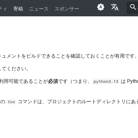
ティ
寄稿
ニュース
スポンサー
English
العَرَبِيَّة
Čeština
ドキュメントをビルドできることを確認しておくことが有用です
Dansk
してください。
Deutsch
上で利用可能であることが
必須
です（つまり、
は Pyt
python3.13
Español
فارسی
下の
コマンドは、プロジェクトのルートディレクトリにあ
tox
Français
Italiano
日本語