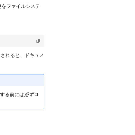
更をファイルシステ
出されると、ドキュメ
する前には
必ず
ロ