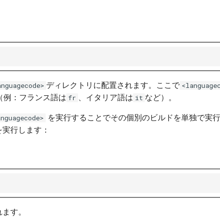
ディレクトリに配置されます。ここで
anguagecode>
<language
（例：フランス語は
、イタリア語は
など）。
fr
it
を実行することでその個別のビルドを単独で実行
anguagecode>
を実行します：
れます。