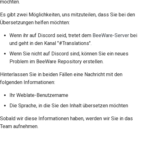
translate
möchten.
2018
한국어
Es gibt zwei Möglichkeiten, uns mitzuteilen, dass Sie bei den
Leitlinien für die
2017
Polski
Übersetzungen helfen möchten:
Übersetzung
2016
Português
Wenn ihr auf Discord seid, tretet dem
BeeWare-Server
bei
Ton versus Wort-für-
und geht in den Kanal "#Translations".
Wort-Übersetzung
2015
Русский
Wenn Sie nicht auf Discord sind, können Sie ein neues
Soll ich es
தமிழ்
2014
Problem im BeeWare Repository erstellen.
übersetzen?
Türkçe
Hinterlassen Sie in beiden Fällen eine Nachricht mit den
2013
Weblate
folgenden Informationen:
Yкраїнська
Ihr Weblate-Benutzername
Tiếng Việt
Die Sprache, in die Sie den Inhalt übersetzen möchten
中文(简体)
Sobald wir diese Informationen haben, werden wir Sie in das
中文(繁體)
Team aufnehmen.