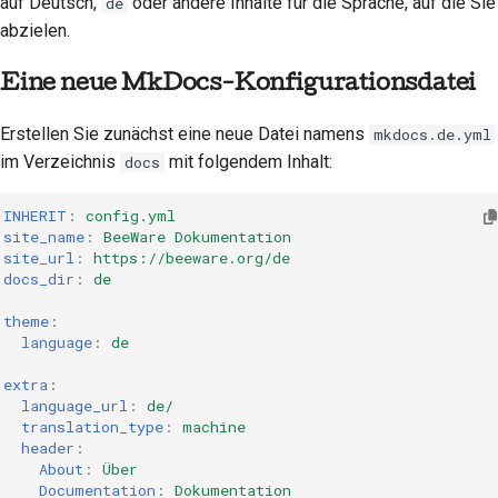
auf Deutsch,
oder andere Inhalte für die Sprache, auf die Sie
de
abzielen.
Eine neue MkDocs-Konfigurationsdatei
Erstellen Sie zunächst eine neue Datei namens
mkdocs.de.yml
im Verzeichnis
mit folgendem Inhalt:
docs
INHERIT
:
config.yml
site_name
:
BeeWare Dokumentation
site_url
:
https://beeware.org/de
docs_dir
:
de
theme
:
language
:
de
extra
:
language_url
:
de/
translation_type
:
machine
header
:
About
:
Über
Documentation
:
Dokumentation