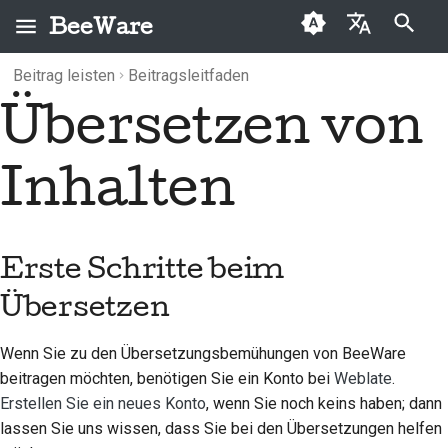
BeeWare
Suche wird initialisiert
Beitrag leisten
Beitragsleitfaden
English
Übersetzen von
Was ist BeeWare?
BeeWare-Community-
Erste Schritte beim
Archiv
2026
Buzz
العَرَبِيَّة
Verhaltenskodex
Übersetzen
Das Bienen-Team
Kategorien
2025
Events
Čeština
Inhalten
Führung
Hinzufügen einer neuen
Geschichte und
2024
Resources
Dansk
Übersetzung
Philosophie
Zu vermieten
Deutsch
2023
Eine neue MkDocs-
Erste Schritte beim
Erfolgsgeschichten
Konfigurationsdatei
Español
2022
Übersetzen
Kontakt
Tox.ini" aktualisieren
فارسی
2021
Wenn Sie zu den Übersetzungsbemühungen von BeeWare
Branding-Richtlinien
Français
Aktualisieren Sie
2020
beitragen möchten, benötigen Sie ein Konto bei
Weblate
.
config.yml
Italiano
Erstellen Sie ein neues Konto
, wenn Sie noch keins haben; dann
2019
Ausführen tox
lassen Sie uns wissen, dass Sie bei den Übersetzungen helfen
日本語