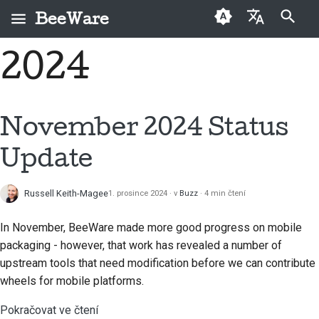
BeeWare
Pište co se má vyhledat
2024
English
Co je BeeWare?
Kodex chování
Noví přispěvatelé
Buzz
Oprava issue
العَرَبِيَّة
komunity BeeWare
Tým BeeWare
Průvodce
Events
Implementace nové
Čeština
November 2024 Status
Řízení projektu
přispíváním
funkce
Historie a filozofie
Resources
Dansk
Update
Nabídka placené
Průvodce sprinty
Psaní dokumentace
Deutsch
Příběhy úspěchu
spolupráce
Pamětní mince
Třídění issue
Russell Keith-Magee
1. prosince 2024
v
Buzz
4 min čtení
Español
Kontakt
Kontrola pull requestu
فارسی
In November, BeeWare made more good progress on mobile
Pokyny k používání
packaging - however, that work has revealed a number of
značky
Návrh nové funkce
Français
upstream tools that need modification before we can contribute
wheels for mobile platforms.
Italiano
Přeložit obsah
Pokračovat ve čtení
日本語
Použití nástrojů