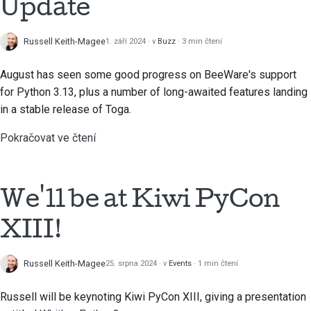
Update
Russell Keith-Magee
1. září 2024
v
Buzz
3 min čtení
August has seen some good progress on BeeWare's support
for Python 3.13, plus a number of long-awaited features landing
in a stable release of Toga.
Pokračovat ve čtení
We'll be at Kiwi PyCon
XIII!
Russell Keith-Magee
25. srpna 2024
v
Events
1 min čtení
Russell will be keynoting Kiwi PyCon XIII, giving a presentation