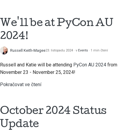
한국어
Nastavení vývojového
prostředí
We'll be at PyCon AU
Polski
Reprodukce problému
Português
2024!
Русский
Práce s větví
Russell Keith-Magee
23. listopadu 2024
v
Events
1 min čtení
தமிழ்
Vyhýbání se rozšiřování
Russell and Katie will be attending
PyCon AU 2024
from
rozsahu
Türkçe
November 23 - November 25, 2024!
Psaní, spouštění a
Yкраїнська
Pokračovat ve čtení
testování kódu
Tiếng Việt
Vytváření dokumentace
中文(简体)
October 2024 Status
Psaní dokumentace
中文(繁體)
Update
Přidání poznámky ke
změně