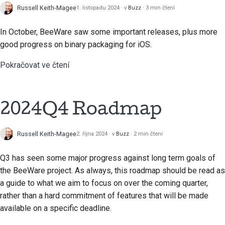
Russell Keith-Magee
1. listopadu 2024
v
Buzz
3 min čtení
Odeslání pull requestu
In October, BeeWare saw some important releases, plus more
Provádění kontroly
good progress on binary packaging for iOS.
Pokračovat ve čtení
Založení nového issue
Návrh nové funkce
2024Q4 Roadmap
Překlad obsahu
Proces kontroly pull
Russell Keith-Magee
2. října 2024
v
Buzz
2 min čtení
requestu
Q3 has seen some major progress against long term goals of
Proces vydání
the BeeWare project. As always, this roadmap should be read as
a guide to what we aim to focus on over the coming quarter,
Zásady AI
rather than a hard commitment of features that will be made
available on a specific deadline.
Průvodce stylem kódu