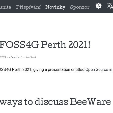
nita
Přispívání
Novinky
Sponzor
Englis
العَرَبِيَّة
Češtin
t FOSS4G Perth 2021!
Dansk
a 2021
v
Events
1 min čtení
Deuts
OSS4G Perth 2021, giving a presentation entitled
Open Source in 
Españ
فارسی
França
ways to discuss BeeWare
Italian
日本語