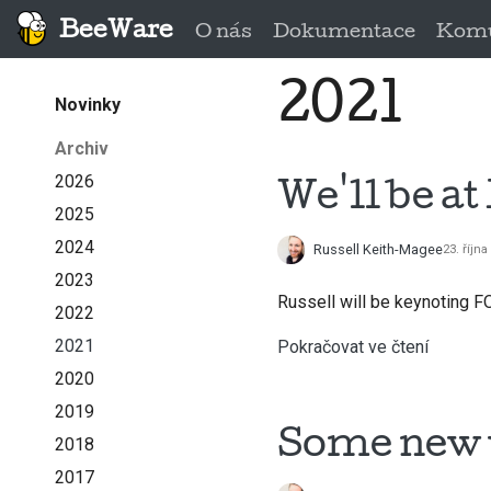
BeeWare
O nás
Dokumentace
Komu
2021
Novinky
Archiv
2026
We'll be a
2025
2024
Russell Keith-Magee
23. říjn
2023
Russell will be keynoting F
2022
2021
Pokračovat ve čtení
2020
2019
Some new 
2018
2017