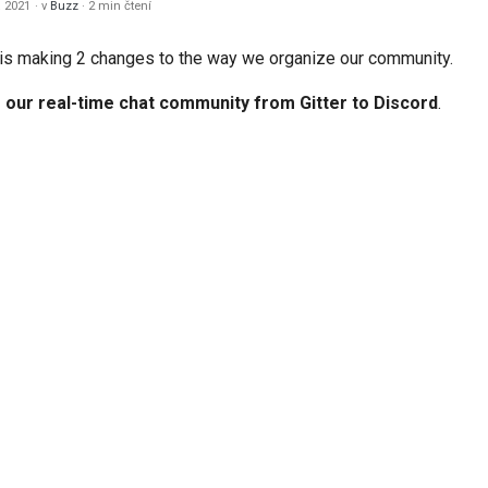
a 2021
v
Buzz
2 min čtení
한국어
 is making 2 changes to the way we organize our community.
Polski
our real-time chat community from Gitter to Discord
.
Portug
Русский
தமிழ்
Türkç
Yкраїнсь
Tiếng V
中文(简体
中文(繁體