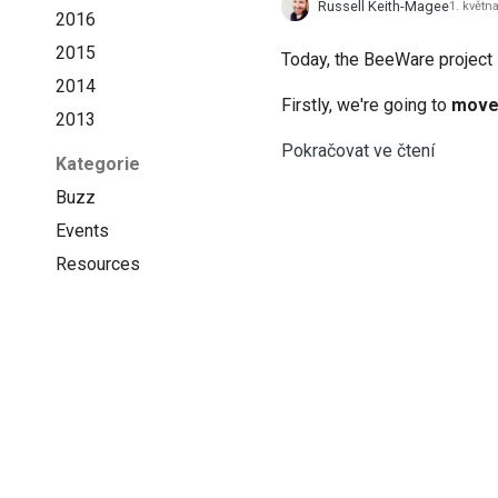
Russell Keith-Magee
1. květn
2016
2015
Today, the BeeWare project
2014
Firstly, we're going to
move 
2013
Pokračovat ve čtení
Kategorie
Buzz
Events
Resources