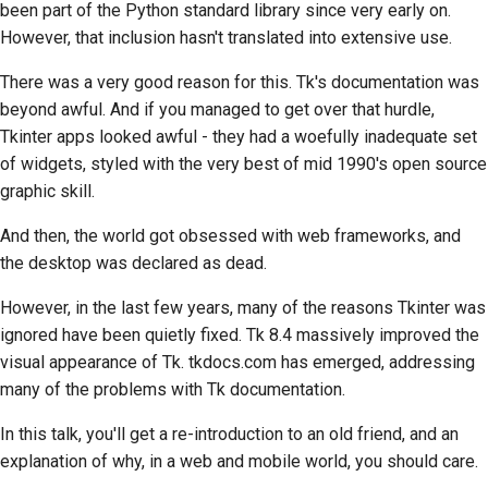
been part of the Python standard library since very early on.
Użyj narzędzi
한국어
However, that inclusion hasn't translated into extensive use.
Konfiguracja
Polski
There was a very good reason for this.
Tk's
documentation was
środowiska
beyond awful. And if you managed to get over that hurdle,
Português
programistycznego
Tkinter
apps looked awful - they had a woefully inadequate set
of widgets, styled with the very best of mid 1990's open source
Русский
Odtworzenie problemu
graphic skill.
தமிழ்
Praca z oddziału
And then, the world got obsessed with web frameworks, and
Türkçe
the desktop was declared as dead.
Unikanie rozszerzania
zakresu projektu
Yкраїнська
However, in the last few years, many of the reasons
Tkinter
was
ignored have been quietly fixed.
Tk
8.4 massively improved the
Tiếng Việt
Pisanie, uruchamianie i
visual appearance of
Tk
. tkdocs.com has emerged, addressing
testowanie kodu
中文(简体)
many of the problems with
Tk
documentation.
Dokumentacja
中文(繁體)
In this talk, you'll get a re-introduction to an old friend, and an
budowlana
explanation of why, in a web and mobile world, you should care.