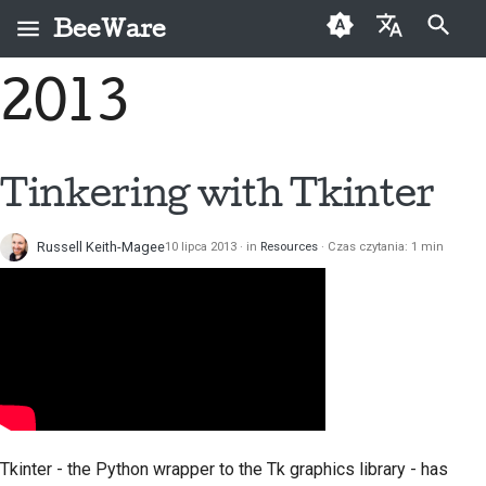
BeeWare
Zacznij pisać, aby szukać
2013
English
Czym jest BeeWare?
Kodeks postępowania
Osoby, które po raz
Buzz
Napraw problem
العَرَبِيَّة
społeczności BeeWare
pierwszy przekazują
Zespół Bee
Events
Wdrożenie nowej
darowiznę
Čeština
Tinkering with
Tkinter
Zarządzanie
funkcji
Historia i filozofia
Resources
Dansk
Przewodnik po
Do wynajęcia
Napisz dokumentację
składkach
Russell Keith-Magee
10 lipca 2013
in
Resources
Czas czytania: 1 min
Deutsch
Historie sukcesu
Klasyfikacja problemów
Przewodnik po sprincie
Español
Kontakt
Sprawdź pull request
Monety wyzwania
فارسی
Wytyczne dotyczące
marki
Zaproponuj nową
Français
funkcję
Italiano
Przetłumacz treść
Tkinter
- the Python wrapper to the
Tk
graphics library - has
日本語