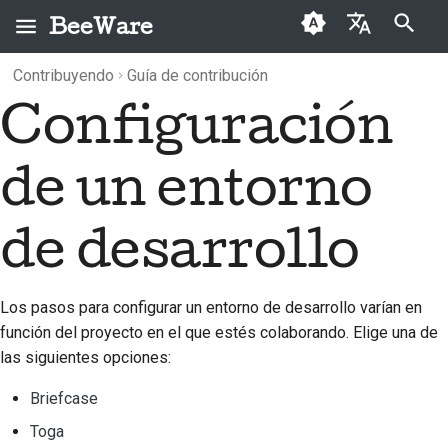
BeeWare
Inicializando búsqueda
Contribuyendo
Guía de contribución
English
Configuración
¿Qué es BeeWare?
Código de conducta de
Archivo
2026
Buzz
العَرَبِيَّة
la comunidad BeeWare
El equipo Bee
Categorías
2025
Events
Čeština
de un entorno
Gobernanza
Historia y filosofía
2024
Resources
Dansk
Disponible para alquiler
de desarrollo
Deutsch
Casos de logro
2023
Español
Contacto
2022
Los pasos para configurar un entorno de desarrollo varían en
فارسی
Directrices de marca
2021
función del proyecto en el que estés colaborando. Elige una de
las siguientes opciones:
Français
2020
Briefcase
Italiano
2019
Toga
日本語