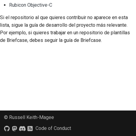
2018
Rubicon Objective-C
한국어
Si el repositorio al que quieres contribuir no aparece en esta
2017
Polski
lista, sigue la guía de desarrollo del proyecto más relevante.
2016
Por ejemplo, si quieres trabajar en un repositorio de plantillas
Português
de Briefcase, debes seguir la guía de Briefcase.
2015
Русский
தமிழ்
2014
Türkçe
2013
Yкраїнська
Tiếng Việt
中文(简体)
© Russell Keith-Magee
中文(繁體)
Code of Conduct